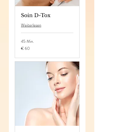
Soin D-Tox
Weiterlesen
45 Min.
60
€ 60
Euro