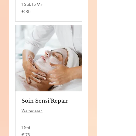
1 Std. 15 Min.
80
€ 80
Euro
Soin Sensi’Repair
Weiterlesen
1 Std.
75
€ 75