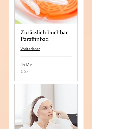
Zusätzlich buchbar
Paraffinbad
Weiterlesen
45 Min.
27
€ 27
Euro