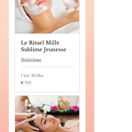
Le Rituel Mille
Sublime Jeunesse
Weiterlesen
1 Std. 30 Min.
150
€ 150
Euro