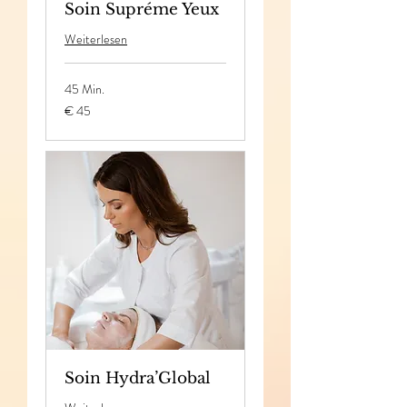
Soin Supréme Yeux
Weiterlesen
45 Min.
45
€ 45
Euro
Soin Hydra’Global