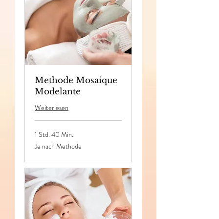
Methode Mosaique
Modelante
Weiterlesen
1 Std. 40 Min.
Je
Je nach Methode
nach
Methode