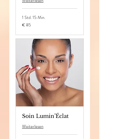
Weiterlesen
1 Std. 15 Min.
85
€ 85
Euro
Soin Lumin’Éclat
Weiterlesen