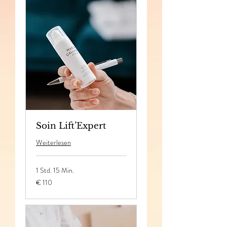
Soin Lift’Expert
Weiterlesen
1 Std. 15 Min.
110
€ 110
Euro