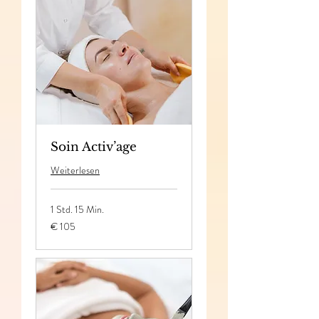
Soin Activ’age
Weiterlesen
1 Std. 15 Min.
105
€ 105
Euro