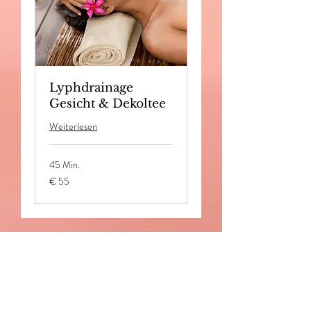
Lyphdrainage
Gesicht & Dekoltee
Weiterlesen
45 Min.
55
€ 55
Euro