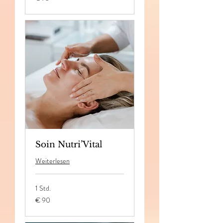
Euro
Soin Nutri’Vital
Weiterlesen
1 Std.
90
€ 90
Euro