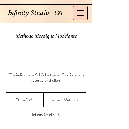
Infinity Studio
ES
Methode Mosaique Modelante
"Die individuelle Schönheit jeder Frau in jedem
Alter zu enthüllen"
Je
nach
1 Std. 40 Min.
1
Je nach Methode
Methode
S
t
Infinity Studio ES
d
4
0