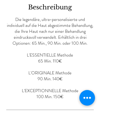
M
Beschreibung
i
n
Die legendäre, ultra-personalisierte und
.
individuell auf die Haut abgestimmte Behandlung,
die Ihre Haut nach nur einer Behandlung
eindrucksvoll verwandelt. Erhältlich in drei
Optionen: 65 Min., 90 Min. oder 100 Min.
L'ESSENTIELLE Methode
65 Min. 110€
L'ORIGINALE Methode
90 Min. 140€
L'EXCEPTIONNELLE Methode
Kontaktangaben
Wasendorferstraße 45, Fohnsdorf, Österreich