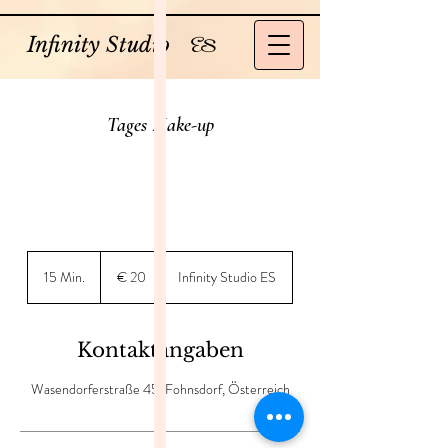
Infinity Studio
ES
Tages Make-up
20
Euro
15 Min.
1
€ 20
Infinity Studio ES
5
M
i
Kontaktangaben
n
.
Wasendorferstraße 45, Fohnsdorf, Österreich