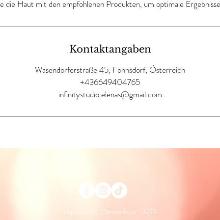
Kontaktangaben
Wasendorferstraße 45, Fohnsdorf, Österreich
+436649404765
infinitystudio.elenas@gmail.com
Impressum
Datenschutz
AGB