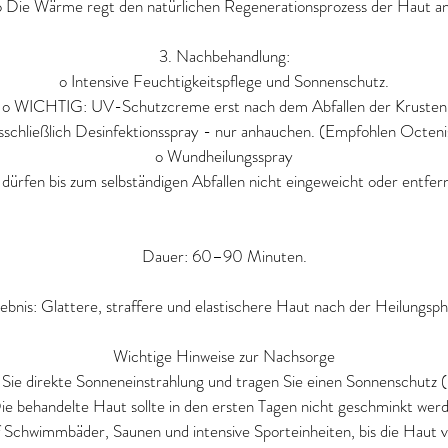
o Die Wärme regt den natürlichen Regenerationsprozess der Haut an
3. Nachbehandlung:
o Intensive Feuchtigkeitspflege und Sonnenschutz.
o WICHTIG: UV-Schutzcreme erst nach dem Abfallen der Krusten
sschließlich Desinfektionsspray - nur anhauchen. (Empfohlen Octeni
o Wundheilungsspray
 dürfen bis zum selbständigen Abfallen nicht eingeweicht oder entfer
Dauer: 60–90 Minuten.
ebnis: Glattere, straffere und elastischere Haut nach der Heilungsph
Wichtige Hinweise zur Nachsorge
Sie direkte Sonneneinstrahlung und tragen Sie einen Sonnenschutz 
ie behandelte Haut sollte in den ersten Tagen nicht geschminkt wer
 Schwimmbäder, Saunen und intensive Sporteinheiten, bis die Haut vol