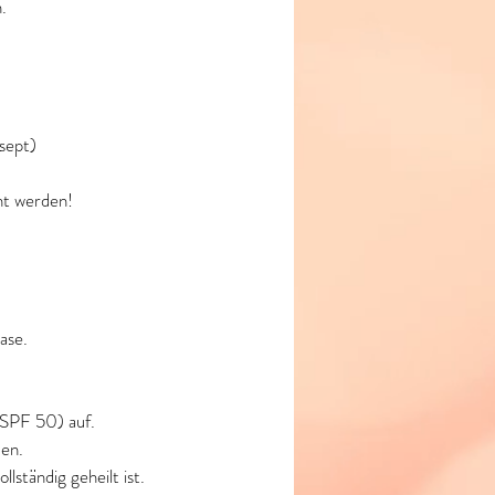
.
sept)
nt werden!
ase.
(SPF 50) auf.
den.
lständig geheilt ist.