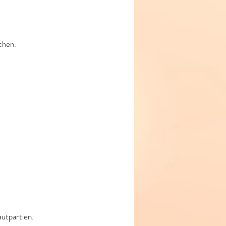
chen.
autpartien.