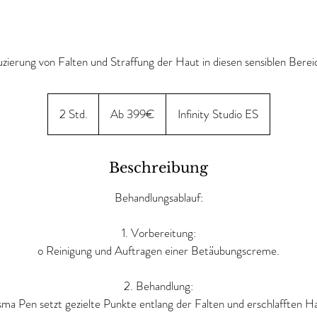
zierung von Falten und Straffung der Haut in diesen sensiblen Berei
Ab
399€
2 Std.
2
Ab 399€
Infinity Studio ES
S
t
d
Beschreibung
.
Behandlungsablauf:
1. Vorbereitung:
o Reinigung und Auftragen einer Betäubungscreme.
2. Behandlung:
ma Pen setzt gezielte Punkte entlang der Falten und erschlafften H