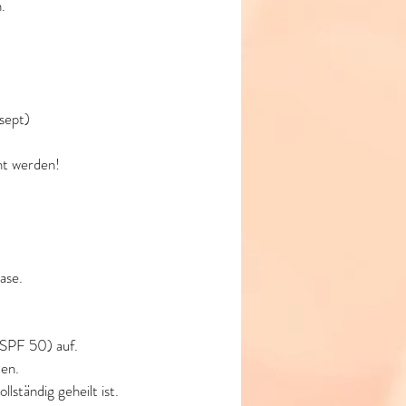
.
sept)
nt werden!
ase.
(SPF 50) auf.
den.
lständig geheilt ist.