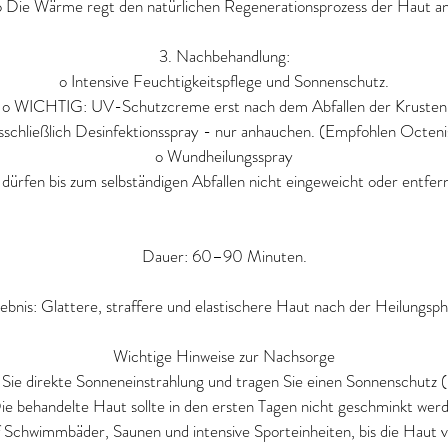
o Die Wärme regt den natürlichen Regenerationsprozess der Haut an
3. Nachbehandlung:
o Intensive Feuchtigkeitspflege und Sonnenschutz.
o WICHTIG: UV-Schutzcreme erst nach dem Abfallen der Krusten
sschließlich Desinfektionsspray - nur anhauchen. (Empfohlen Octeni
o Wundheilungsspray
 dürfen bis zum selbständigen Abfallen nicht eingeweicht oder entfer
Dauer: 60–90 Minuten.
ebnis: Glattere, straffere und elastischere Haut nach der Heilungsph
Wichtige Hinweise zur Nachsorge
Sie direkte Sonneneinstrahlung und tragen Sie einen Sonnenschutz 
ie behandelte Haut sollte in den ersten Tagen nicht geschminkt wer
 Schwimmbäder, Saunen und intensive Sporteinheiten, bis die Haut vol