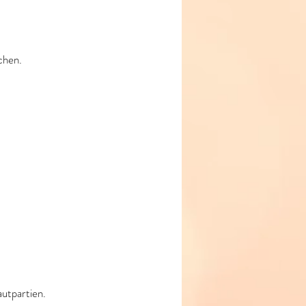
chen.
autpartien.