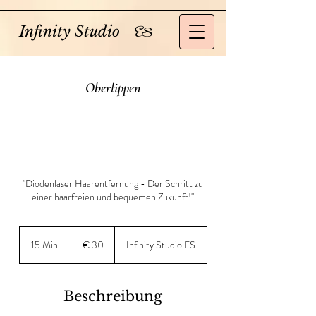
Infinity Studio
ES
Oberlippen
"Diodenlaser Haarentfernung - Der Schritt zu
einer haarfreien und bequemen Zukunft!"
30
Euro
15 Min.
1
€ 30
Infinity Studio ES
5
M
i
Beschreibung
n
.