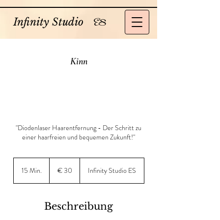
Infinity Studio
ES
Kinn
"Diodenlaser Haarentfernung - Der Schritt zu
einer haarfreien und bequemen Zukunft!"
30
Euro
15 Min.
1
€ 30
Infinity Studio ES
5
M
i
Beschreibung
n
.