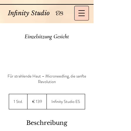
Infinity Studio
ES
Einzelsitzung Gesicht
Für strahlende Haut – Microneedling, die sanfte
Revolution
139
Euro
1 Std.
1
€ 139
Infinity Studio ES
S
t
d
Beschreibung