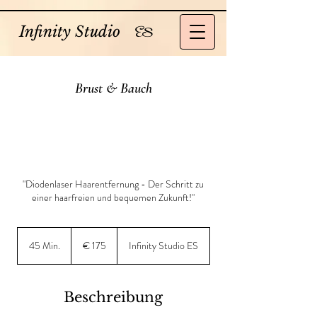
Infinity Studio
ES
Brust & Bauch
"Diodenlaser Haarentfernung - Der Schritt zu
einer haarfreien und bequemen Zukunft!"
175
Euro
45 Min.
4
€ 175
Infinity Studio ES
5
M
i
Beschreibung
n
.